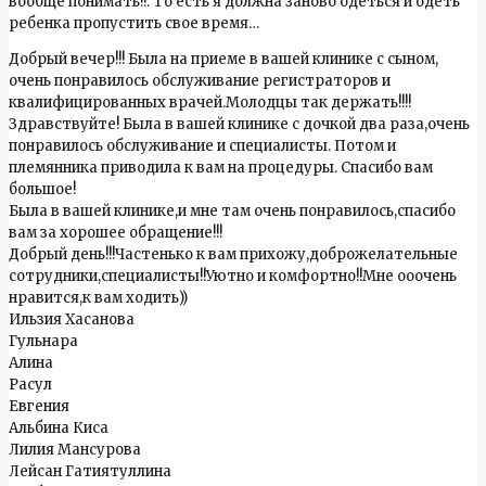
вообще понимать!!. То есть я должна заново одеться и одеть
ребенка пропустить свое время…
Добрый вечер!!! Была на приеме в вашей клинике с сыном,
очень понравилось обслуживание регистраторов и
квалифицированных врачей.Молодцы так держать!!!!
Здравствуйте! Была в вашей клинике с дочкой два раза,очень
понравилось обслуживание и специалисты. Потом и
племянника приводила к вам на процедуры. Спасибо вам
большое!
Была в вашей клинике,и мне там очень понравилось,спасибо
вам за хорошее обращение!!!
Добрый день!!!Частенько к вам прихожу,доброжелательные
сотрудники,специалисты!!Уютно и комфортно!!Мне ооочень
нравится,к вам ходить))
Ильзия Хасанова
Гульнара
Алина
Расул
Евгения
Альбина Киса
Лилия Мансурова
Лейсан Гатиятуллина