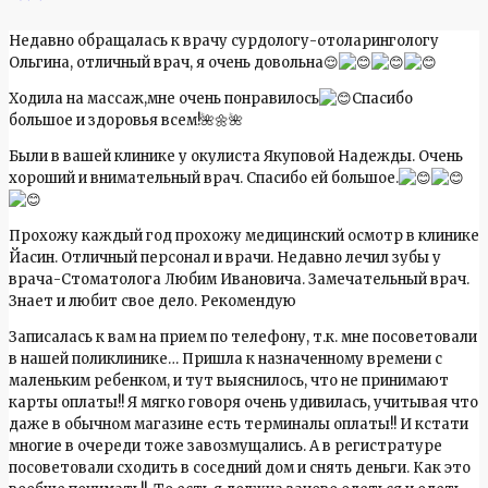
Недавно обращалась к врачу сурдологу-отоларингологу
Ольгина, отличный врач, я очень довольна😌
Ходила на массаж,мне очень понравилось
Спасибо
большое и здоровья всем!🌺🌼🌺
Были в вашей клинике у окулиста Якуповой Надежды. Очень
хороший и внимательный врач. Спасибо ей большое.
Прохожу каждый год прохожу медицинский осмотр в клинике
Йасин. Отличный персонал и врачи. Недавно лечил зубы у
врача-Стоматолога Любим Ивановича. Замечательный врач.
Знает и любит свое дело. Рекомендую
Записалась к вам на прием по телефону, т.к. мне посоветовали
в нашей поликлинике… Пришла к назначенному времени с
маленьким ребенком, и тут выяснилось, что не принимают
карты оплаты!! Я мягко говоря очень удивилась, учитывая что
даже в обычном магазине есть терминалы оплаты!! И кстати
многие в очереди тоже завозмущались. А в регистратуре
посоветовали сходить в соседний дом и снять деньги. Как это