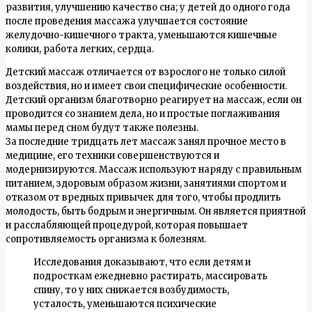
развития, улучшению качество сна; у детей до одного года
после проведения массажа улучшается состояние
желудочно-кишечного тракта, уменьшаются кишечные
колики, работа легких, сердца.
Детский массаж отличается от взрослого не только силой
воздействия, но и имеет свои специфические особенности.
Детский организм благотворно реагирует на массаж, если он
проводится со знанием дела, но и простые поглаживания
мамы перед сном будут также полезны.
За последние тридцать лет массаж занял прочное место в
медицине, его техники совершенствуются и
модернизируются. Массаж используют наряду с правильным
питанием, здоровым образом жизни, занятиями спортом и
отказом от вредных привычек для того, чтобы продлить
молодость, быть бодрым и энергичным. Он является приятной
и расслабляющей процедурой, которая повышает
сопротивляемость организма к болезням.
Исследования доказывают, что если детям и
подросткам ежедневно растирать, массировать
спину, то у них снижается возбудимость,
усталость, уменьшаются психические