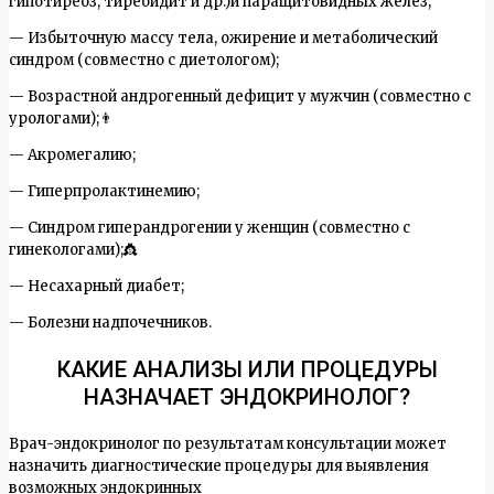
гипотиреоз, тиреоидит и др.)и паращитовидных желез;
— Избыточную массу тела, ожирение и метаболический
синдром (совместно с диетологом);
— Возрастной андрогенный дефицит у мужчин (совместно с
урологами);👨
— Акромегалию;
— Гиперпролактинемию;
— Синдром гиперандрогении у женщин (совместно с
гинекологами);👸
— Несахарный диабет;
— Болезни надпочечников.
КАКИЕ АНАЛИЗЫ ИЛИ ПРОЦЕДУРЫ
НАЗНАЧАЕТ ЭНДОКРИНОЛОГ?
Врач-эндокринолог по результатам консультации может
назначить диагностические процедуры для выявления
возможных эндокринных