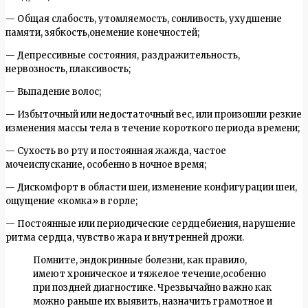
— Общая слабость, утомляемость, сонливость, ухудшение
памяти, зябкость,онемение конечностей;
— Депрессивные состояния, раздражительность,
нервозность, плаксивость;
— Выпадение волос;
— Избыточный или недостаточный вес, или произошли резкие
изменения массы тела в течение короткого периода времени;
— Сухость во рту и постоянная жажда, частое
мочеиспускание, особенно в ночное время;
— Дискомфорт в области шеи, изменение конфигурации шеи,
ощущение «комка» в горле;
— Постоянные или периодические сердцебиения, нарушение
ритма сердца, чувство жара и внутренней дрожи.
Помните, эндокринные болезни, как правило,
имеют хроническое и тяжелое течение,особенно
при поздней диагностике. Чрезвычайно важно как
можно раньше их выявить, назначить грамотное и