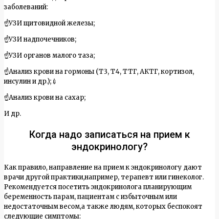
заболеваний:
☝УЗИ щитовидной железы;
☝УЗИ надпочечников;
☝УЗИ органов малого таза;
☝Анализ крови на гормоны (Т3, Т4, ТТГ, АКТГ, кортизол,
инсулин и др.);💉
☝Анализ крови на сахар;
И др.
Когда надо записаться на прием к
эндокринологу?
Как правило, направление на прием к эндокринологу дают
врачи другой практики,например, терапевт или гинеколог.
Рекомендуется посетить эндокринолога планирующим
беременность парам, пациентам с избыточным или
недостаточным весом,а также людям, которых беспокоят
следующие симптомы: